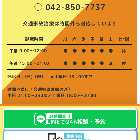
042-850-7737
交通事故治療は時間外も対応しています
診療時間
月
火
水
木
金
土
日•祝
午前 9:00〜12:00
休
午後 15:00〜21:00
休
休診日：(日)（祝） ▲土曜日 18：00まで
時間外受付（交通事故治療のみ）
平日 21:00～23:00／土曜日 18:00～20:00
24時間受付
LINE
で24h相談・
予約
院長ブログ
お知らせ
ご予約･お問い合わせ
即時予約