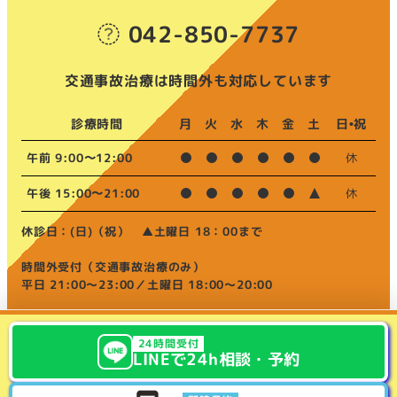
042-850-7737
交通事故治療は時間外も対応しています
診療時間
月
火
水
木
金
土
日•祝
午前 9:00〜12:00
休
午後 15:00〜21:00
休
休診日：(日)（祝） ▲土曜日 18：00まで
時間外受付（交通事故治療のみ）
平日 21:00～23:00／土曜日 18:00～20:00
24時間受付
LINE
で24h相談・
予約
院長ブログ
お知らせ
ご予約･お問い合わせ